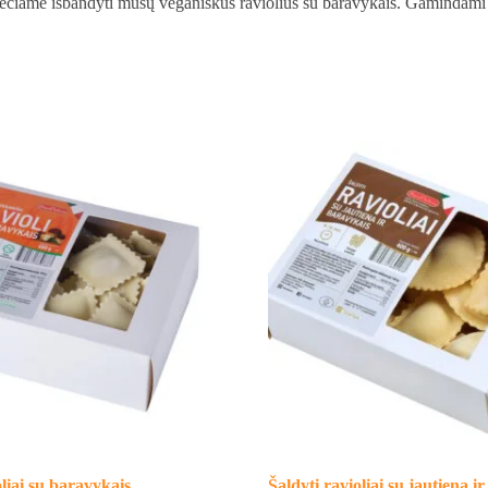
viečiame išbandyti mūsų veganiškus raviolius su baravykais. Gamindami 
oliai su baravykais
Šaldyti ravioliai su jautiena i