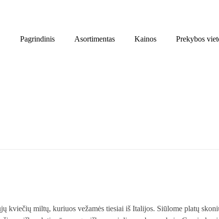
Pagrindinis
Asortimentas
Kainos
Prekybos viet
ečių miltų, kuriuos vežamės tiesiai iš Italijos. Siūlome platų skonių 