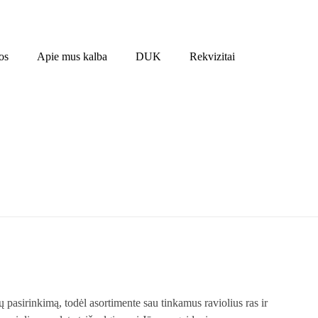
os
Apie mus kalba
DUK
Rekvizitai
pasirinkimą, todėl asortimente sau tinkamus raviolius ras ir