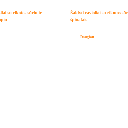
liai su rikotos sūriu ir
Šaldyti ravioliai su rikotos sūr
mpiu
špinatais
Daugiau