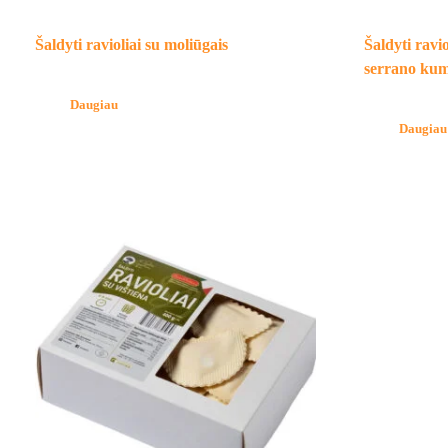
Šaldyti ravioliai su moliūgais
Šaldyti ravio
serrano ku
Daugiau
Daugiau