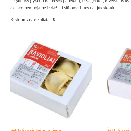
negalintys gyventi be mėsos patiekalų, ir vegetarai, o veganus k
eksperimentuojame ir dažnai siūlome Jums naujus skonius.
Rodomi visi rezultatai: 9
Šaldyti ravioliai su aviena
Šaldyti ravi