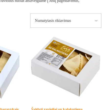
raviolius nuolat atsižvelgiame į Jūsų pageidavimus,
r baravykais
Šaldyti ravioliai su kalakutiena