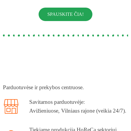
SPAUSKITE ČIA!
Prekybos vietos
BRAVOPASTA GAMINIŲ ĮSIGYTI GALITE
ĮVAIRIAIS BŪDAIS
Parduotuvėse ir prekybos centruose.
Savitarnos parduotuvėje:
Avižieniuose, Vilniaus rajone
(veikia 24/7).
Tiekiame produkciją HoReCa sektoriui,