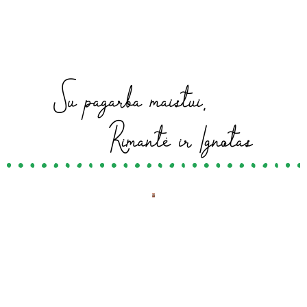
Mes siekiame palengvinti jums maisto gamybos
procesą ir džiuginti jus kokybiškais, aukščiausios
kokybės BRAVOPASTA produktais!
Produkcija
JŪSŲ MĖGSTAMIAUSI