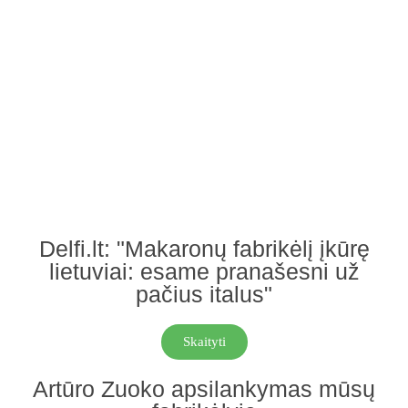
Delfi.lt: "Makaronų fabrikėlį įkūrę
lietuviai: esame pranašesni už
pačius italus"
Skaityti
Artūro Zuoko apsilankymas mūsų