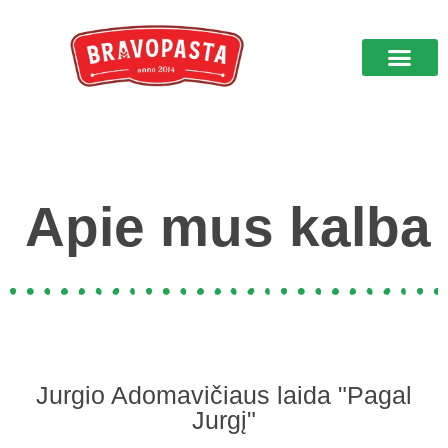
Prekybos vietos
Apie mus kalba
Apie mus kalba
Jurgio Adomavičiaus laida "Pagal
Jurgį"