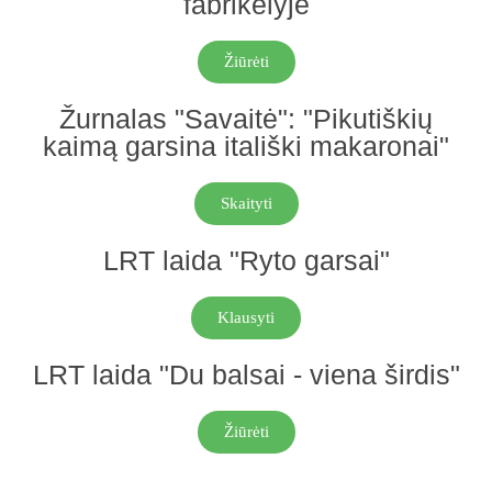
fabrikėlyje
Žiūrėti
Žurnalas "Savaitė": "Pikutiškių
kaimą garsina itališki makaronai"
Skaityti
LRT laida "Ryto garsai"
Klausyti
LRT laida "Du balsai - viena širdis"
Žiūrėti