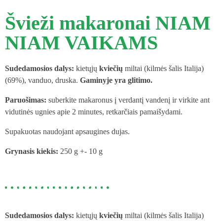
Švieži makaronai NIAM
NIAM VAIKAMS
Sudedamosios dalys:
kietųjų
kviečių
miltai (kilmės šalis Italija)
(69%), vanduo, druska.
Gaminyje yra glitimo.
Paruošimas:
suberkite makaronus į verdantį vandenį ir virkite ant
vidutinės ugnies apie 2 minutes, retkarčiais pamaišydami.
Supakuotas naudojant apsaugines dujas.
Grynasis kiekis:
250 g +- 10 g
Sudedamosios dalys:
kietųjų
kviečių
miltai (kilmės šalis Italija)