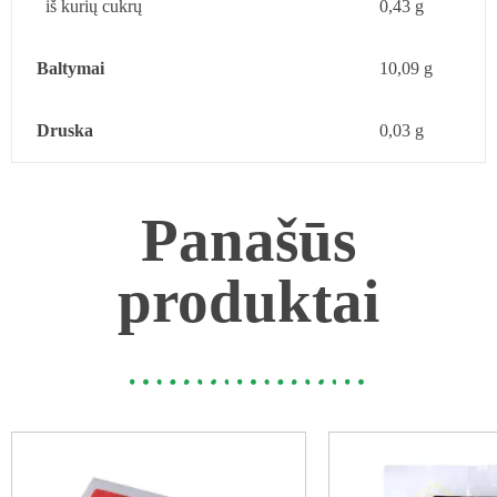
iš kurių cukrų
0,43 g
Baltymai
10,09 g
Druska
0,03 g
Panašūs
produktai