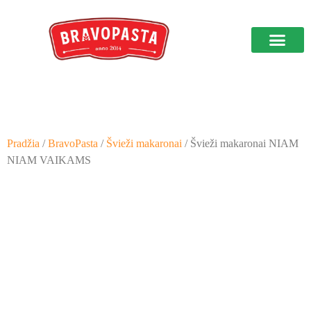
Prekybos vietos
Apie mus kalba
Pradžia
/
BravoPasta
/
Švieži makaronai
/ Švieži makaronai NIAM
NIAM VAIKAMS