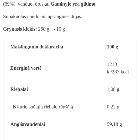
(69%), vanduo, druska.
Gaminyje yra glitimo.
Supakuotas naudojant apsaugines dujas.
Grynasis kiekis:
250 g +- 10 g
Maistingumo deklaracija
100 g
1218
Energinė vertė
kj/287 kcal
Riebalai
1,08 g
iš kurių sočiųjų riebalų rūgščių
0,22 g
Angliavandeniai
59,18 g