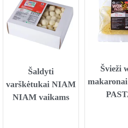
Švieži 
Šaldyti
makarona
varškėtukai NIAM
PAST
NIAM vaikams
Daugiau
Daugiau