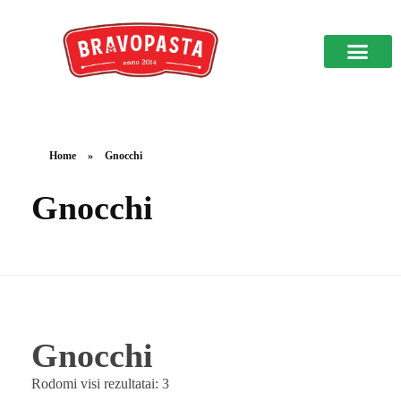
Prekybos vietos
Apie mus kalba
Home
»
Gnocchi
Gnocchi
Gnocchi
Rodomi visi rezultatai: 3